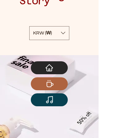
Story
KRW (₩)