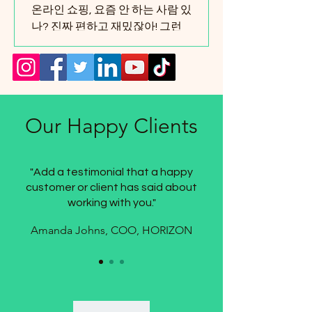
뮤니티 블로그의 매력
온라인 쇼핑, 요즘 안 하는 사람 있
나? 진짜 편하고 재밌잖아! 그런
데 혼자서 쇼핑만 하면 뭔가 심심
하고 정보도 부족할 때가 많아. 그
래서 나는 온라인 쇼핑 커뮤니티
블로그를 자주 찾아가는데, 이게
또 매력이 엄청나더라고! 오늘은
Our Happy Clients
그 매력을 쭉 풀어볼게. 쇼핑 좋아
하는 사람들, 라이프스타일에 관
심 있는 사람들, 그리고 음악 좋아
"Add a testimonial that a happy
하는 사람들 모두 주목해봐~ 😊
customer or client has said about
온라인 쇼핑 커뮤니티 가이드: 왜
working with you."
이렇게 인기일까? 온라인 쇼핑 커
뮤니티는 단순히 상품을 사고파
Amanda Johns, COO, HORIZON
는 곳이 아니야. 여기서는 사람들
이 서로 정보를 주고받고, 꿀팁도
공유하고, 때로는 웃긴 이야기까
지 나누지. 그래서 쇼핑이 훨씬 더
즐거워져! 실제 사용자 리뷰를 바