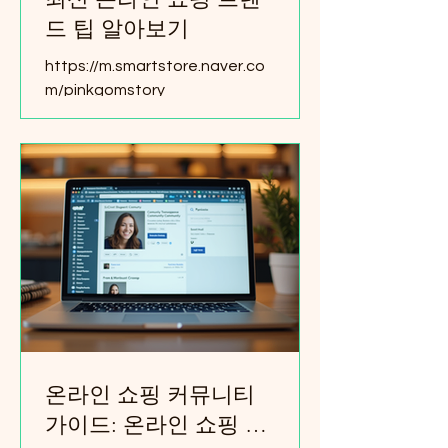
과 타깃 설정이야. 쇼핑, 라이프스
드 팁 알아보기
타일, 음악 이 세 가지를 잘 섞으면
방문자들이 자연스럽게 모여들
https://m.smartstore.naver.co
지! 주제는 명확하게! 예를 들어,
m/pinkgomstory
‘가성비 좋은 패션 아이템 추천’이
나 ‘음악 페스티벌에서 입기 좋은
스타일’ 같은 구체적인 주제가 좋
아. 타깃은 세분화! 20대 여성, 30
대 직장인 등 구체적인 독자를 생
각하면 글도 더 친근하게 쓸 수 있
어. 콘텐츠 다양화! 리뷰, 꿀팁, 인
터뷰, Q&A 등 다양한
온라인 쇼핑 커뮤니티
가이드: 온라인 쇼핑 커