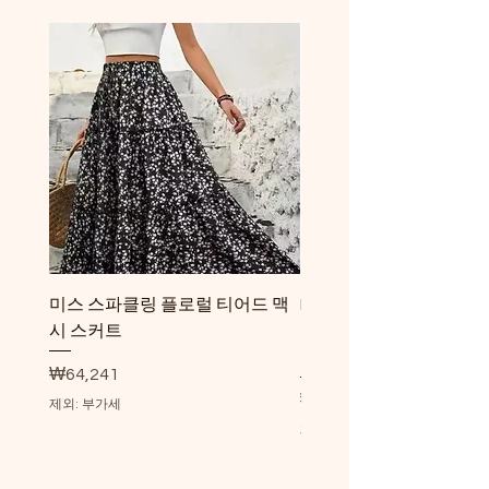
미스 스파클링 플로럴 티어드 맥
RayNeo Air 3S 스마트 
시 스커트
인치 메가 스크린 650니트 
글래스
가격
₩64,241
가격
₩1,042,000
제외: 부가세
제외: 부가세