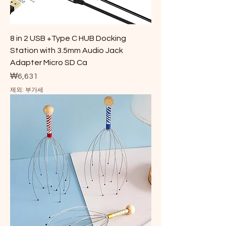
8 in 2 USB +Type C HUB Docking
Station with 3.5mm Audio Jack
Adapter Micro SD Ca
가격
₩6,631
제외: 부가세