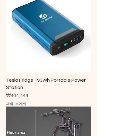
Tesla Fridge 193Wh Portable Power
Station
가격
₩404,449
제외: 부가세