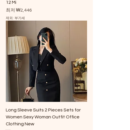
12 Mi
할인가
최저
₩2,446
제외: 부가세
Long Sleeve Suits 2 Pieces Sets for
Women Sexy Woman Outfit Office
Clothing New