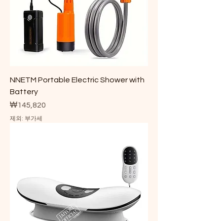
NNETM Portable Electric Shower with
Battery
가격
₩145,820
제외: 부가세