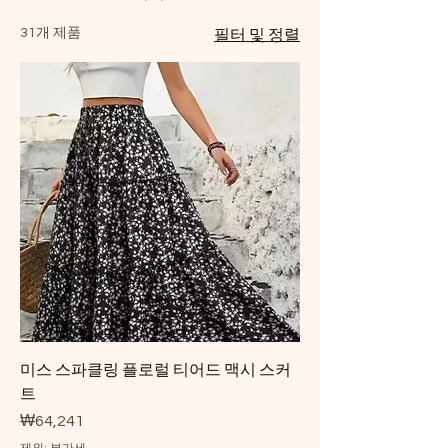
31개 제품
필터 및 정렬
미스 스파클링 플로럴 티어드 맥시 스커
트
가격
₩64,241