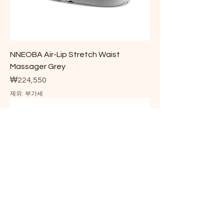
NNEOBA Air-Lip Stretch Waist
Massager Grey
가격
₩224,550
제외: 부가세