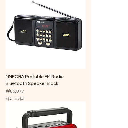
NNEOBA Portable FM Radio
Bluetooth Speaker Black
가격
₩85,877
제외: 부가세