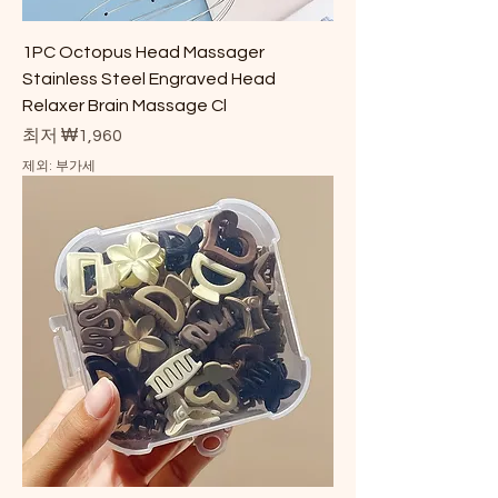
1PC Octopus Head Massager
Stainless Steel Engraved Head
Relaxer Brain Massage Cl
할인가
최저
₩1,960
제외: 부가세