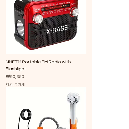
NNETM Portable FM Radio with
Flashlight
가격
₩90,350
제외: 부가세