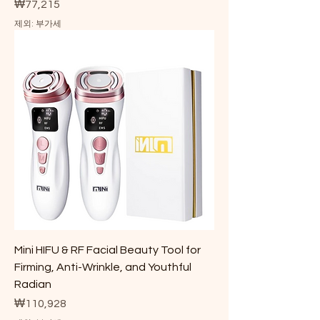
가격
₩77,215
제외: 부가세
Mini HIFU & RF Facial Beauty Tool for
Firming, Anti-Wrinkle, and Youthful
Radian
가격
₩110,928