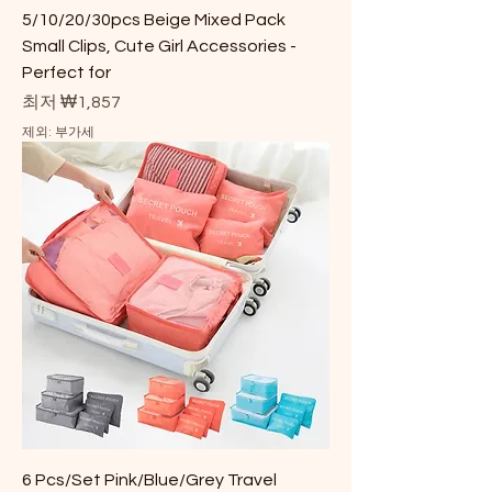
5/10/20/30pcs Beige Mixed Pack
Small Clips, Cute Girl Accessories -
Perfect for
할인가
최저
₩1,857
제외: 부가세
6 Pcs/Set Pink/Blue/Grey Travel