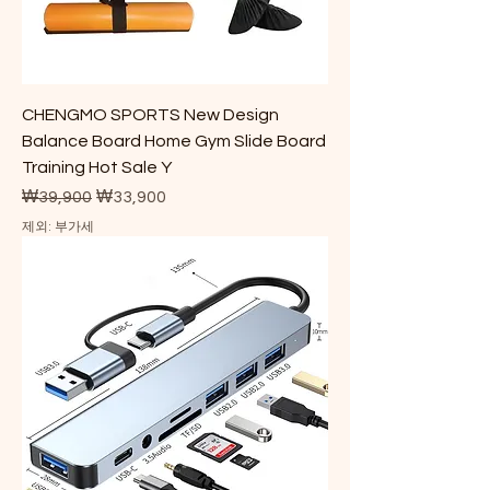
CHENGMO SPORTS New Design
Balance Board Home Gym Slide Board
Training Hot Sale Y
일반가
할인가
₩39,900
₩33,900
제외: 부가세