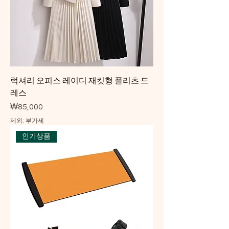
럭셔리 오피스 레이디 재킷형 플리츠 드
레스
가격
₩85,000
제외: 부가세
인기상품