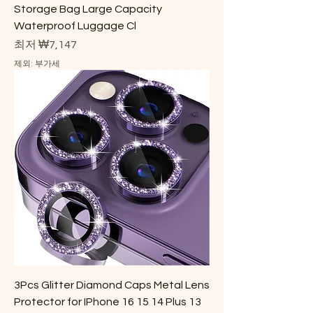
Storage Bag Large Capacity
Waterproof Luggage Cl
할인가
최저
₩7,147
제외: 부가세
3Pcs Glitter Diamond Caps Metal Lens
Protector for IPhone 16 15 14 Plus 13