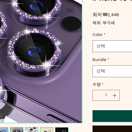
할인
최저
₩2,446
제외: 부가세
Color
*
선택
Bundle
*
선택
수량
*