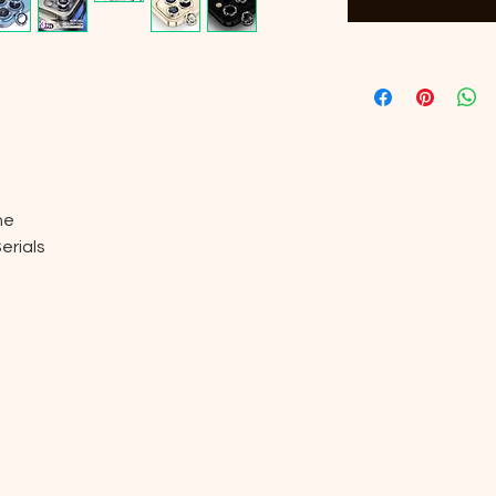
ne
Serials