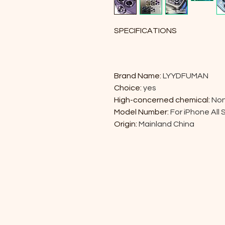
SPECIFICATIONS
Brand Name
: 
LYYDFUMAN
Choice
: 
yes
High-concerned chemical
: 
No
Model Number
: 
For iPhone All 
Origin
: 
Mainland China