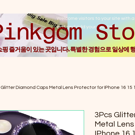
Welcome visitors to your site with a
Pin
edit and add your own text.
 쇼핑 즐거움이 있는 곳입니다. 특별한 경험으로 일상에 
Glitter Diamond Caps Metal Lens Protector for IPhone 16 15 1
3Pcs Glitt
Metal Lens
IPhone 16 1