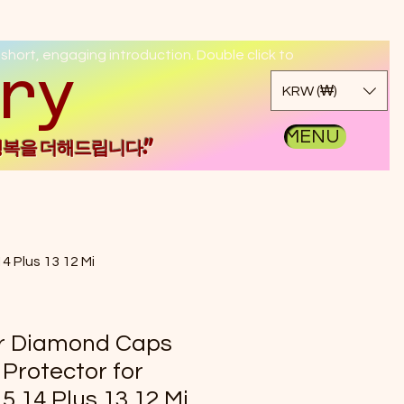
 short, engaging introduction. Double click to
kgo
KRW (₩)
MENU
행복을 더해드립니다."
4 Plus 13 12 Mi
er Diamond Caps
 Protector for
5 14 Plus 13 12 Mi