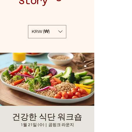
Story
KRW (₩)
건강한 식단 워크숍
1월 21일 (수)
  |  
곰핑크 라운지