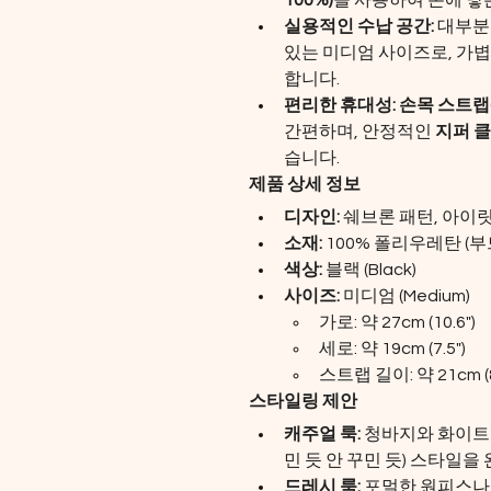
100%)
을 사용하여 손에 닿
실용적인 수납 공간:
 대부분
있는 미디엄 사이즈로, 가
합니다.
편리한 휴대성:
손목 스트랩(Wr
간편하며, 안정적인 
지퍼 
습니다.
제품 상세 정보
디자인:
 쉐브론 패턴, 아이
소재:
 100% 폴리우레탄 (부
색상:
 블랙 (Black)
사이즈:
 미디엄 (Medium)
가로: 약 27cm (10.6")
세로: 약 19cm (7.5")
스트랩 길이: 약 21cm (8
스타일링 제안
캐주얼 룩:
 청바지와 화이트
민 듯 안 꾸민 듯) 스타일을
드레시 룩:
 포멀한 원피스나