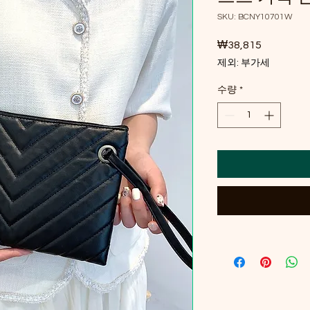
SKU: BCNY10701W
₩38,815
가격
제외: 부가세
수량
*