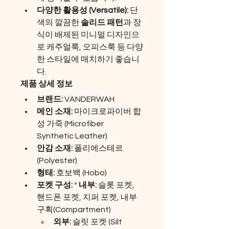
다양한 활용성 (Versatile):
 단
색의 깔끔한 
솔리드 패턴
과 장
식이 배제된 미니멀 디자인으
로 캐주얼룩, 오피스룩 등 다양
한 스타일에 매치하기 좋습니
다.
제품 상세 정보
브랜드:
 VANDERWAH
메인 소재:
 마이크로파이버 합
성 가죽 (Microfiber 
Synthetic Leather)
안감 소재:
 폴리에스테르 
(Polyester)
형태:
 호보백 (Hobo)
포켓 구성:
 * 
내부:
 슬롯 포켓, 
핸드폰 포켓, 지퍼 포켓, 내부 
구획(Compartment)
외부:
 슬릿 포켓 (Silt 