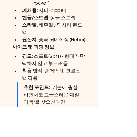
Pocket)
폐쇄형:
 지퍼 (Zipper)
핸들/스트랩:
 싱글 스트랩
스타일:
 캐주얼 / 럭셔리 핸드
백
원산지:
 중국 허베이성 (Hebei)
사이즈 및 피팅 정보
경도:
 소프트(Soft) - 형태가 딱
딱하지 않고 부드러움
착용 방식:
 숄더백 및 크로스
백 겸용
추천 포인트:
 "기본에 충실
하면서도 고급스러운 데일
리백"을 찾으신다면 
VANDERWAH 호보백이 완
벽한 선택입니다. 유행을 
타지 않는 디자인으로 오랫
동안 사랑받을 아이템입니