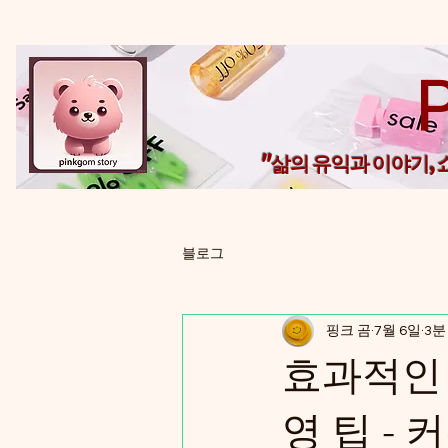
"삶의 유익과 이야기,
블로그
핑크 곰
7월 6일
3분
효과적인 
영 팁 -