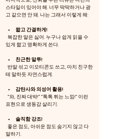
마지막으로, 신뢰를 주는 리뷰는 나만의 
스타일이 있어야 해. 너무 딱딱하거나 광
고 같으면 안 돼. 나는 그래서 이렇게 해:
짧고 간결하게!
  복잡한 말은 싫어. 누구나 쉽게 읽을 수 
있게 짧고 명확하게 쓴다.
친근한 말투!
  반말 섞고 이모티콘도 쓰고, 마치 친구한
테 말하듯 자연스럽게.
감탄사와 의성어 활용!
  “와, 진짜 대박!” “톡톡 튀는 느낌!” 이런 
표현으로 생동감 살리기.
솔직함 강조!
  좋은 점도, 아쉬운 점도 숨기지 않고 다 
말하기.