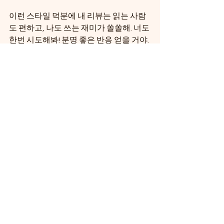
이런 스타일 덕분에 내 리뷰는 읽는 사람
도 편하고, 나도 쓰는 재미가 쏠쏠해. 너도 
한번 시도해봐! 분명 좋은 반응 얻을 거야.
내돈내산 상품 리뷰는 단순한 구매 후기
가 아니야. 신뢰를 쌓고, 소통하고, 더 나
은 쇼핑을 만드는 힘이 있지. 앞으로도 솔
직하고 재미있는 리뷰로 우리 모두의 쇼
핑 생활을 더 즐겁게 만들어보자! 🎉
핑크곰 스토리와 함께라면, 쇼핑과 라이
프스타일, 음악까지 모두 즐길 수 있는 멋
진 커뮤니티가 될 거야. 우리 같이 신뢰 가
득한 리뷰로 소통하자!