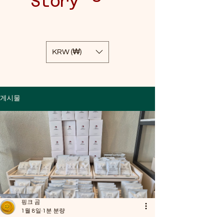
Story
KRW (₩)
게시물
핑크 곰
1월 8일
1분 분량