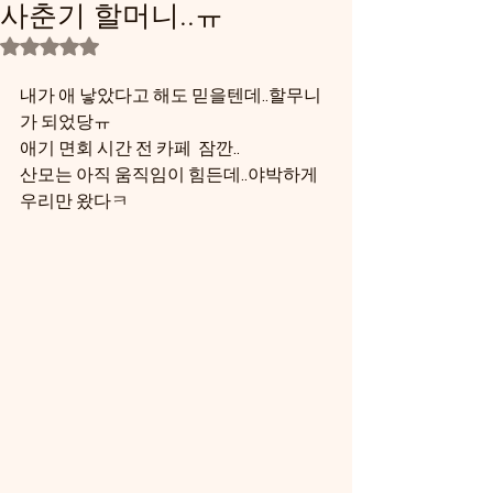
사춘기 할머니..ㅠ
별점 5점 중 NaN점을 주었습니다.
내가 애 낳았다고 해도 믿을텐데..할무니
가 되었당ㅠ
애기 면회 시간 전 카페  잠깐..
산모는 아직 움직임이 힘든데..야박하게  
우리만 왔다ㅋ