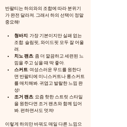
반팔티는 하의와의 조합에 따라 분위기
가 완전 달라져. 그래서 하의 선택이 정말 
중요해! 
청바지
: 가장 기본이지만 실패 없는 
조합. 슬림핏, 와이드핏 모두 잘 어울
려.
치노 팬츠
: 좀 더 깔끔하고 세련된 느
낌을 주고 싶을 때 딱 좋아.
스커트
: 여성스러운 무드를 원한다
면 반팔티에 미니스커트나 롱스커트
를 매치해봐. 귀엽고 발랄한 느낌 완
성!
조거 팬츠
: 요즘 핫한 스트릿 스타일
을 원한다면 조거 팬츠와 함께 입어
봐. 편하면서도 멋져!
이렇게 하의만 바꿔도 매일 다른 느낌으