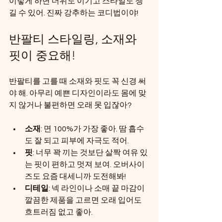
이렇게 하면 더위도 이기고 스타일도 챙
길 수 있어. 진짜 강추하는 코디법이야!
반팔티 스타일링, 소재와 
핏이 중요해!
반팔티를 고를 때 소재와 핏도 꼭 신경 써
야 해. 아무리 예쁜 디자인이라도 몸에 맞
지 않거나 불편하면 오래 못 입잖아? 
소재
: 면 100%가 가장 좋아. 땀 흡수
도 잘 되고 피부에 자극도 적어.
핏
: 너무 꽉 끼는 것보단 살짝 여유 있
는 핏이 편하고 멋져 보여. 오버사이
즈도 요즘 대세니까 도전해봐!
디테일
: 넥 라인이나 소매 끝 마감이 
깔끔한 제품을 고르면 오래 입어도 
흐트러짐 없고 좋아.