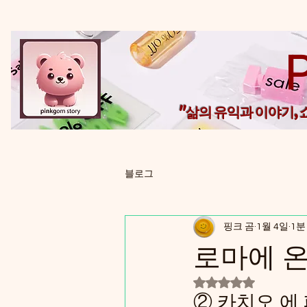
"삶의 유익과 이야기,
블로그
핑크 곰
1월 4일
1분
로마에 온
별점 5점 중 NaN
② 카치오 에 페페