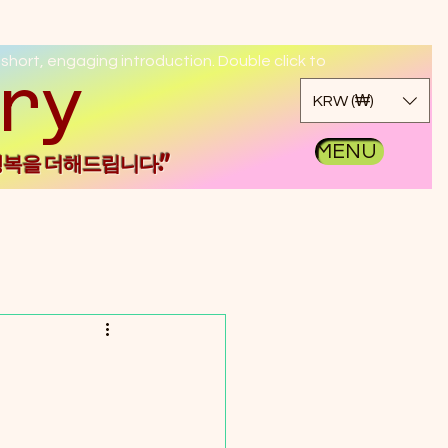
 short, engaging introduction. Double click to
kgo
KRW (₩)
MENU
행복을 더해드립니다."