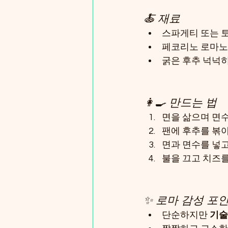
🍝 재료
스파게티 또는 토
페코리노 로마노 
굵은 후추 넉넉
👩‍🍳 만드는 법
면을 삶으며 면수
팬에 후추를 볶아
면과 면수를 넣고
불을 끄고 치즈를
✨ 로마 감성 포
단순하지만 
기술