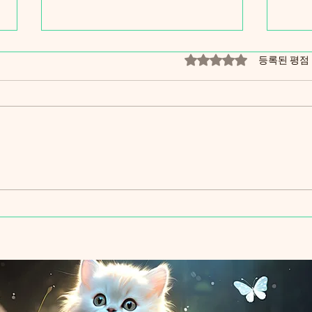
별점 5점 중 0점을 주
등록된 평점
최신 온라인 쇼핑 트렌드 팁
온라
알아보기
온라
의 