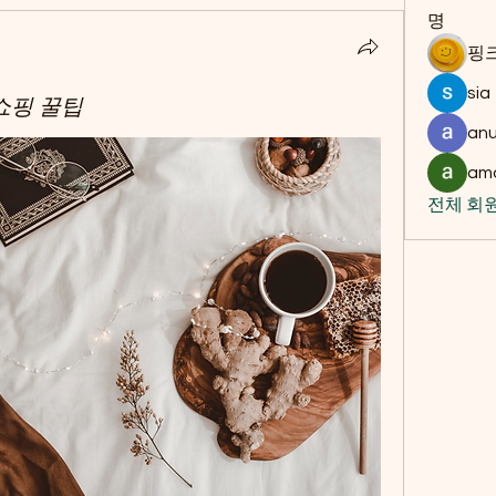
명
핑크
sia
쇼핑 꿀팁
anu
amo
전체 회원