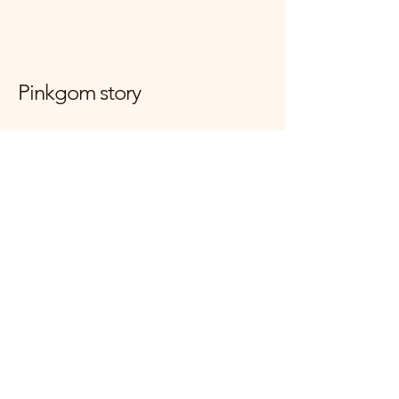
Pinkgom story
대한민국 경기도 양주시 고읍로 117-7
mijini10059@naver.com
사업자등록번호
166-34-01774
+821083390509