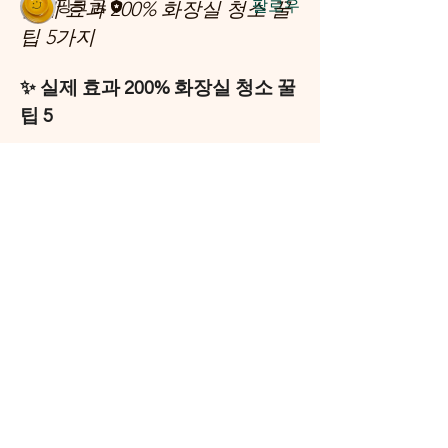
실제 효과 200% 화장실 청소 꿀
핑크 곰
팔로우
팁 5가지
전체 회원 보기(2명)
✨ 실제 효과 200% 화장실 청소 꿀
팁 5
1. 수전과 거울의 물때: '치약'과 '린스'의 
마법
방법:
 못 쓰는 칫솔에 
치약
을 묻혀 수
전(수도꼭지)을 닦아보세요. 연마 성
분이 있어 새것처럼 반짝입니다.
Pinkgom story
유지법:
 청소 후 마른 수건에 
린스
를 
살짝 묻혀 거울과 수전을 닦아주면 
대한민국 경기도 양주시 고읍로 117-7
코팅 효과가 생겨 물때가 훨씬 덜 끼
고 김 서림도 방지됩니다.
mijini10059@naver.com
사업자등록번호
166-34-01774
2. 변기 속 찌든 때: '먹다 남은 콜라' 활용
+821083390509
방법:
 변기에 
남은 콜라
를 붓고 최소 