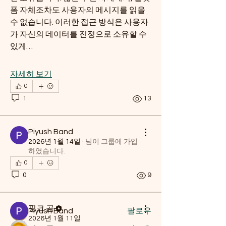
폼 자체조차도 사용자의 메시지를 읽을 
수 없습니다. 이러한 접근 방식은 사용자
가 자신의 데이터를 진정으로 소유할 수 
있게…
자세히 보기
0
1
13
소개
영양사로서의 경험을 살려 건강한 식생
Piyush Band
활, 생활습관, 일상 속 실천 가능한 건강
2026년 1월 14일
·
님이 그룹에 가입
하였습니다.
꿀팁을 서로 공유하고 궁금한
...
0
더보기
0
9
명
핑크 곰
Piyush Band
팔로우
2026년 1월 11일