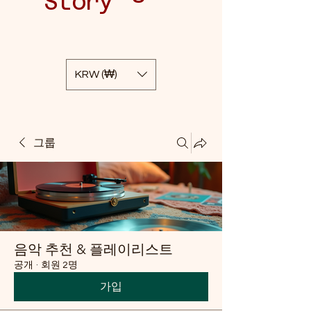
Story
KRW (₩)
그룹
음악 추천 & 플레이리스트
공개
·
회원 2명
가입