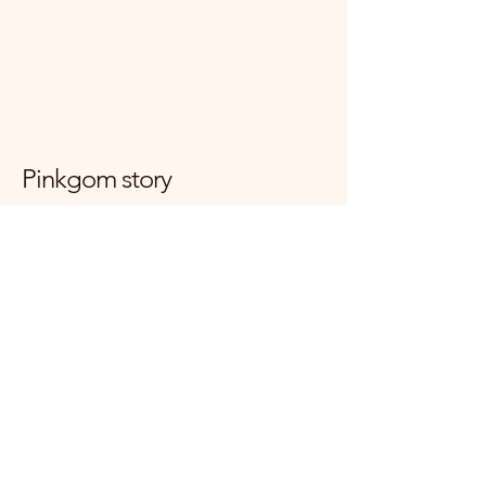
Pinkgom story
대한민국 경기도 양주시 고읍로 117-7
mijini10059@naver.com
사업자등록번호
166-34-01774
+821083390509