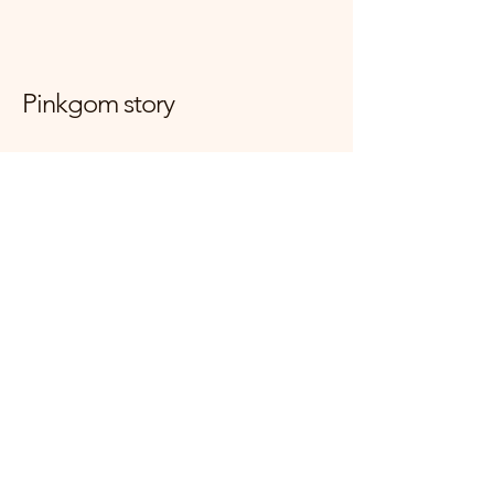
Pinkgom story
대한민국 경기도 양주시 고읍로 117-7
mijini10059@naver.com
사업자등록번호
166-34-01774
+821083390509