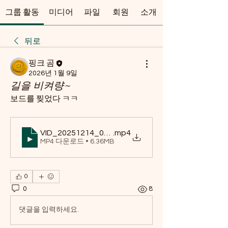
그룹 활동
미디어
파일
회원
소개
뒤로
핑크 곰
2026년 1월 9일
길을 비켜량~
보드를 찢었다 ㅋㅋ
VID_20251214_021552_280
.mp4
MP4 다운로드 • 6.36MB
0
0
8
댓글을 입력하세요.