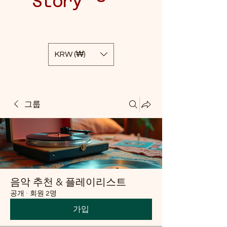
Story
KRW (₩)
그룹
음악 추천 & 플레이리스트
공개
·
회원 2명
가입