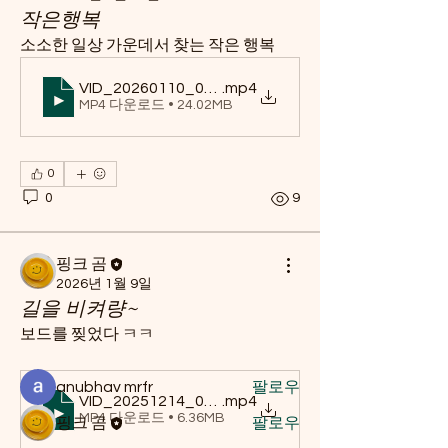
작은행복
소소한 일상 가운데서 찾는 작은 행복
VID_20260110_061859_598_bsl
.mp4
MP4 다운로드 • 24.02MB
0
0
9
소개
취향별 음악 추천, 요즘 즐겨 듣는 곡, 내
플레이리스트 공유 등 음악을 사랑하는
핑크 곰
이들이 자유롭게 소통하고
...
2026년 1월 9일
더보기
길을 비켜량~
보드를 찢었다 ㅋㅋ
명
anubhav mrfr
팔로우
VID_20251214_021552_280
.mp4
MP4 다운로드 • 6.36MB
핑크 곰
팔로우