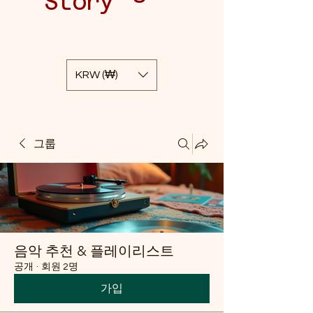
Story
KRW (₩)
그룹
음악 추천 & 플레이리스트
공개
·
회원 2명
가입